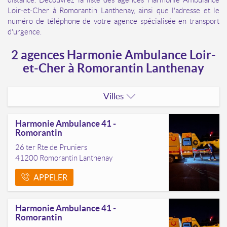
Loir-et-Cher à Romorantin Lanthenay, ainsi que l'adresse et le
numéro de téléphone de votre agence spécialisée en transport
d'urgence.
2 agences Harmonie Ambulance Loir-
et-Cher à Romorantin Lanthenay
Villes
Blois
Harmonie Ambulance 41 -
Romorantin
Lamotte-Beuvron
26 ter Rte de Pruniers
41200
Romorantin Lanthenay
Montoire
APPELER
Montrichard-Val-De-Loire
Pontlevoy
Harmonie Ambulance 41 -
Romorantin
Romorantin-Lanthenay