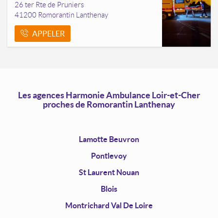
26 ter Rte de Pruniers
41200
Romorantin Lanthenay
Saint-Amand-Lompre
APPELER
Savigny-Sur-Braye
St-Laurent-Nouan
Vendome
Les agences Harmonie Ambulance Loir-et-Cher
proches de Romorantin Lanthenay
Lamotte Beuvron
Pontlevoy
St Laurent Nouan
Blois
Montrichard Val De Loire