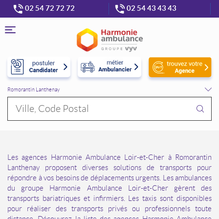
02 54 72 72 72
02 54 43 43 43
Menu
France
Centre-Val de Loire
Loir-et-Cher
Romorantin Lanthenay
Requête
Les agences Harmonie Ambulance Loir-et-Cher à Romorantin
Lanthenay proposent diverses solutions de transports pour
répondre à vos besoins de déplacements urgents. Les ambulances
du groupe Harmonie Ambulance Loir-et-Cher gèrent des
transports bariatriques et infirmiers. Les taxis sont disponibles
pour réaliser des transports privés ou professionnels toute
distance. Découvrez la liste des agences Harmonie Ambulance